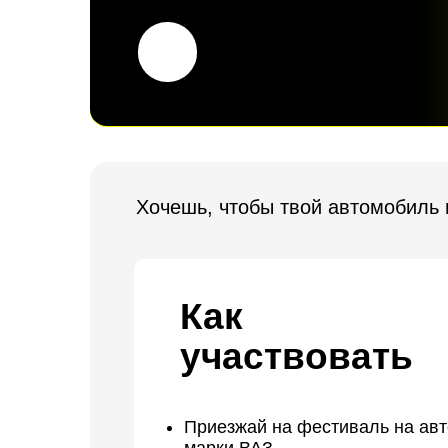
Хочешь, чтобы твой автомобиль попал 
Как
участвовать
Приезжай на фестиваль на автомоби
марки ВАЗ
Припаркуйся в выставочной зоне
Независимые эксперты отберут 9 лу
авто прямо на месте — 15 августа