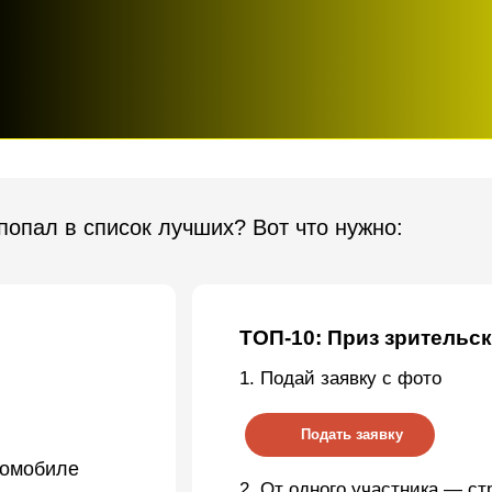
в список лучших? Вот что нужно:
ТОП-10: Приз зрительских симпат
1. Подай заявку с фото
Подать заявку
ле
2. От одного участника — строго
1
фото
автомобиля марки ВАЗ.
чших
3. Фото должно быть актуальным
и показывать состояние, в котором машин
приедет на фестиваль.