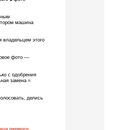
 этого
ния
елись