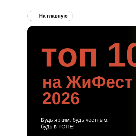
марки ВАЗ
Припаркуйся в выставочно
На главную
Независимые эксперты отб
авто прямо на месте — 15 
топ
10
Получи шанс побороться за 
автомобиля фестиваля
по версии подписчиков!
Победитель будет выбран пу
голосования.
на ЖиФест
2026
Будь ярким, будь честным,
будь в ТОПЕ!