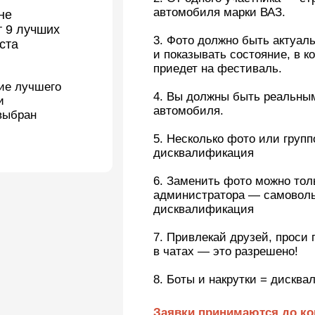
шего
4. Вы должны быть реальным
владельцем
автомобиля.
5. Несколько фото или групповое фото —
дисквалификация
6. Заменить фото можно только с одобре
администратора — самовольная замена =
дисквалификация
7. Привлекай друзей, проси голосовать, д
в чатах — это разрешено!
8. Боты и накрутки = дисквал
Заявки принимаются до конца первого
тура голосования. Не тяни!